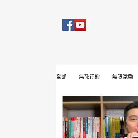
全部
無恥行銷
無限激勵