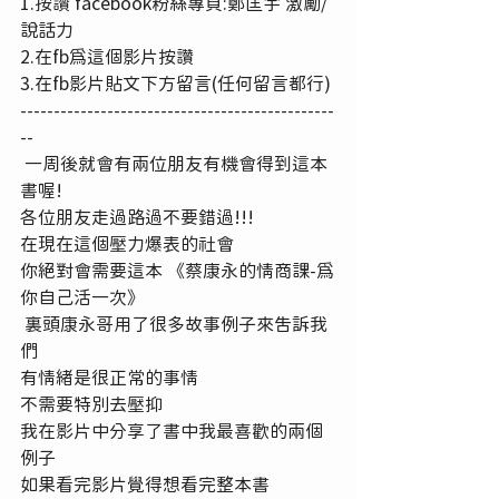
1.按讚 facebook粉絲專頁:鄭匡宇 激勵/
說話力 
2.在fb為這個影片按讚 
3.在fb影片貼文下方留言(任何留言都行) 
-----------------------------------------------
--
 一周後就會有兩位朋友有機會得到這本
書喔! 
各位朋友走過路過不要錯過!!!  
在現在這個壓力爆表的社會 
你絕對會需要這本 《蔡康永的情商課-為
你自己活一次》
 裏頭康永哥用了很多故事例子來告訴我
們 
有情緒是很正常的事情 
不需要特別去壓抑 
我在影片中分享了書中我最喜歡的兩個
例子 
如果看完影片覺得想看完整本書 