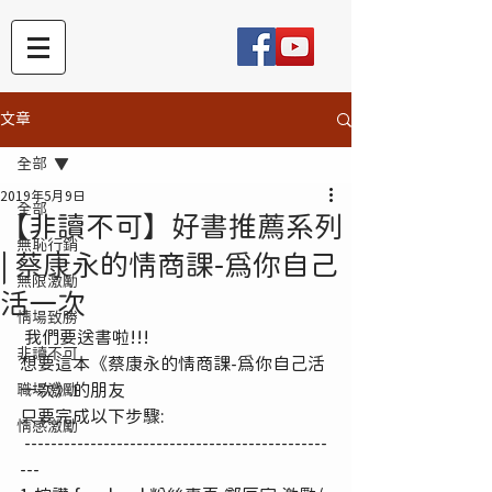
文章
全部
2019年5月9日
全部
【非讀不可】好書推薦系列
無恥行銷
| 蔡康永的情商課-為你自己
無限激勵
活一次
情場致勝
 我們要送書啦!!! 
非讀不可
想要這本《蔡康永的情商課-為你自己活
一次》的朋友 
職場激勵
只要完成以下步驟:
情感激勵
 ----------------------------------------------
--- 