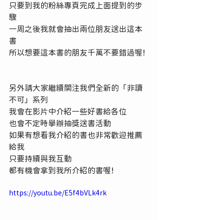
只要到我的粉絲專頁完成上面提到的步
驟 
一周之後我就會抽出兩位朋友送出這本
書 
所以想要這本書的朋友千萬不要錯過喔! 
另外請大家繼續關注我們全新的「非讀
不可」系列 
我會在影片中介紹一些好書給各位
也會不定時舉辦抽獎送書活動 
如果有想看我介紹的書也非常歡迎推薦
給我 
只要持續與我互動 
都有機會拿到我所介紹的書喔! 
https://youtu.be/E5f4bVLk4rk