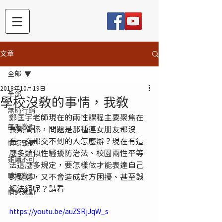
文章
全部
2018年10月19日
全部
學校沒教的事情，我教
無恥行銷
鄭匡宇老師現在的兩性課程主要聚焦在
無限激勵
長期關係，問題是那種連女朋友都沒
有，交都交不到的人怎麼辦？現在有這
情場致勝
麼多類似性騷擾防治法、校園兩性平等
非讀不可
法這麼多規定，要怎樣做才能表達自己
職場激勵
的愛意，又不會造成對方困擾、甚至誤
觸法網呢？請看
情感激勵
https://youtu.be/auZSRjJqW_s