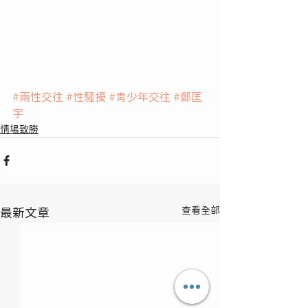
#兩性交往
#性騷擾
#青少年交往
#鄭匡
宇
情場致勝
查看全部
最新文章