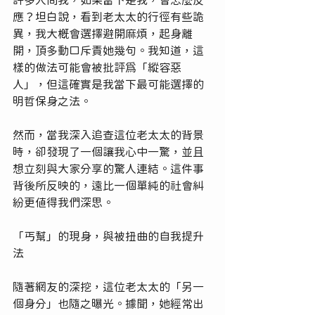
許多人問我，如果當下是我，會怎麼反
應？坦白說，看到老太太的行徑有些詭
異，我大概會選擇避開麻煩，起身離
開，頂多動口斥責她幾句。我知道，這
樣的做法可能會被批評為「縱容惡
人」，但這確實是我當下最可能選擇的
明哲保身之法。
然而，當我深入追查這位老太太的背景
時，卻發現了一個讓我心中一驚，並且
想立刻與大家分享的驚人連結。這件事
背後所反映的，遠比一個單純的社會糾
紛更值得我們深思。
「丐幫」的現身，與被扭曲的自我提升
法
隨著網友的深挖，這位老太太的「另一
個身分」也隨之曝光。據聞，她經常出