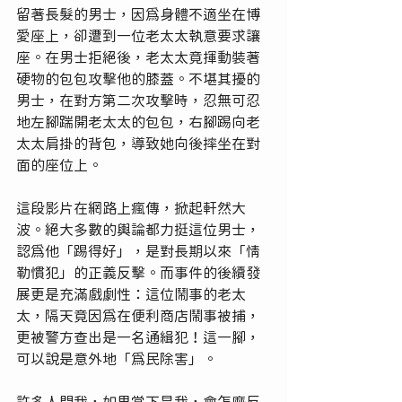
留著長髮的男士，因為身體不適坐在博
愛座上，卻遭到一位老太太執意要求讓
座。在男士拒絕後，老太太竟揮動裝著
硬物的包包攻擊他的膝蓋。不堪其擾的
男士，在對方第二次攻擊時，忍無可忍
地左腳踹開老太太的包包，右腳踢向老
太太肩掛的背包，導致她向後摔坐在對
面的座位上。
這段影片在網路上瘋傳，掀起軒然大
波。絕大多數的輿論都力挺這位男士，
認為他「踢得好」，是對長期以來「情
勒慣犯」的正義反擊。而事件的後續發
展更是充滿戲劇性：這位鬧事的老太
太，隔天竟因為在便利商店鬧事被捕，
更被警方查出是一名通緝犯！這一腳，
可以說是意外地「為民除害」。