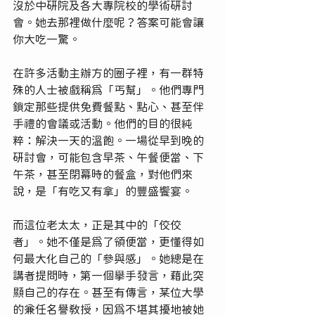
沒於中研院及各大專院校的學術研討
會。她去那裡做什麼呢？答案可能會讓
你大吃一驚。
在許多活動主辦方的圈子裡，有一群特
殊的人士被戲稱為「丐幫」。他們專門
鎖定那些提供免費餐點、點心、甚至伴
手禮的會議或活動。他們的目的很純
粹：解決一天的溫飽。一場從早到晚的
研討會，可能包含早茶、午餐便當、下
午茶，甚至閉幕時的餐盒，對他們來
說，是「有吃又有拿」的豐盛饗宴。
而這位老太太，正是其中的「佼佼
者」。她不僅是為了領便當，更懂得如
何最大化自己的「參與感」。她總是在
講者提問時，第一個舉手發言，藉此突
顯自己的存在。甚至有傳言，某位大學
的兼任名譽教授，因為不堪其擾地被她