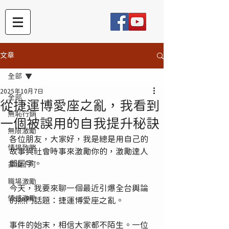
文章
全部
2025年10月7日
全部
從捷運博愛座之亂，我看到
無恥行銷
一個被誤用的自我提升秘訣
無限激勵
各位朋友，大家好，我是總是用自己的
情場致勝
故事與社會時事來激勵你的，激勵達人
鄭匡宇。
非讀不可
職場激勵
今天，我要來聊一個最近引爆全台輿論
情感激勵
的熱門話題：捷運博愛座之亂。
事件的始末，相信大家都不陌生。一位