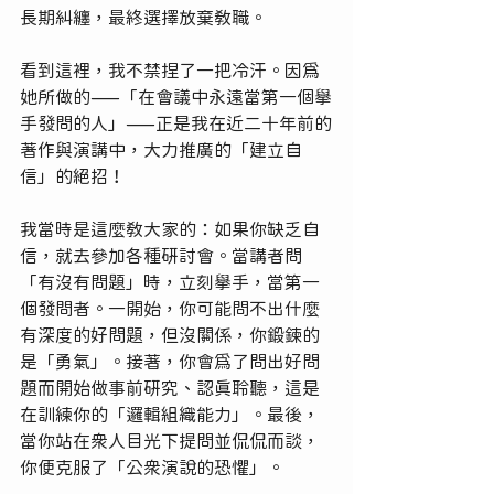
長期糾纏，最終選擇放棄教職。
看到這裡，我不禁捏了一把冷汗。因為
她所做的——「在會議中永遠當第一個舉
手發問的人」——正是我在近二十年前的
著作與演講中，大力推廣的「建立自
信」的絕招！
我當時是這麼教大家的：如果你缺乏自
信，就去參加各種研討會。當講者問
「有沒有問題」時，立刻舉手，當第一
個發問者。一開始，你可能問不出什麼
有深度的好問題，但沒關係，你鍛鍊的
是「勇氣」。接著，你會為了問出好問
題而開始做事前研究、認真聆聽，這是
在訓練你的「邏輯組織能力」。最後，
當你站在眾人目光下提問並侃侃而談，
你便克服了「公眾演說的恐懼」。