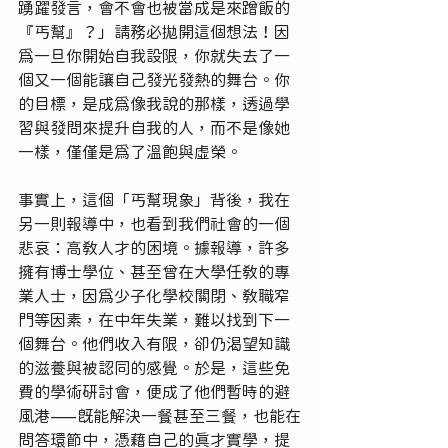
踴躍發言，會不會也被當成是來蹭飯的
『丐幫』？」請務必拋開這個想法！因
為一旦你開始自我設限，你就失去了一
個又一個能讓自己發光發熱的舞台。你
的目標，是成為像我說的那樣，透過學
習與發問來提升自我的人，而不是像她
一樣，僅僅是為了溫飽與虛榮。
事實上，這個「丐幫現象」背後，我在
另一則報導中，也看到我們社會的一個
悲哀：高教人才的困境。據報導，許多
擁有博士學位、甚至曾在大學任教的專
業人士，因為少子化學校關閉、教職窄
門等因素，在中年失業，難以找到下一
個舞台。他們收入有限，卻仍渴望知識
的滋養與被認同的感覺。於是，這些免
費的學術研討會，便成了他們暫時的避
風港——既能解決一餐甚至三餐，也能在
問答環節中，憑藉自己的真才實學，提