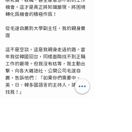
研究員、教職，甚至是意想不到的工作
機會。這才是真正將知識變現、將困境
轉化為機會的積極作為！
從毛遂自薦到大學副主任，我的親身實
證
這不是空談，這是我親身走過的路。當
年我從韓國回台，同樣面臨找不到正職
工作的窘境。但我沒有枯等，我主動出
擊，向各大雜誌社、公關公司毛遂自
薦，告訴他們：「如果你們需要中、
英、日、韓多國語言的主持人，請務必
找我！」
機會，真的就這麼來了。我接到為天下
雜誌主持志氣校園巡迴活動的案子，在
東吳大學的最終場，當我主持完畢，時
任的潘維大校長立刻走向我，對我說：