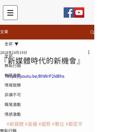
文章
全部
2018年10月19日
全部
『新媒體時代的新機會』
無恥行銷
無限激勵
https://youtu.be/8hWrP2Id8hs
情場致勝
非讀不可
職場激勵
情感激勵
#新媒體
#直播
#趨勢
#數位
#鄭匡宇
無恥行銷