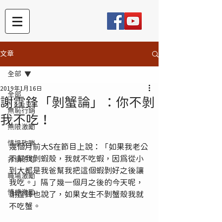
文章
全部
2019年1月16日
全部
謝霆鋒「剝蟹論」：你不剝
無恥行銷
我不吃！
無限激勵
情場致勝
幾個月前大S在節目上說：「如果我老公
不幫我剝蝦殼，我就不吃蝦，因為從小
非讀不可
到大都是我爸幫我把這個蝦剝好之後讓
職場激勵
我吃。」隔了幾一個月之後的今天呢，
情感激勵
謝霆鋒也說了，如果女生不剝蟹殼我就
不吃蟹。