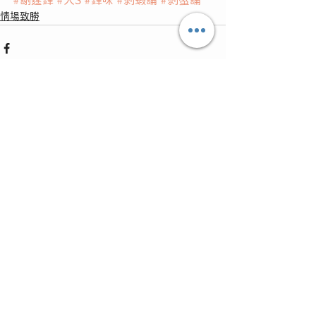
#謝霆鋒
#大S
#鋒味
#剝蝦論
#剝蟹論
情場致勝
查看全部
最新文章