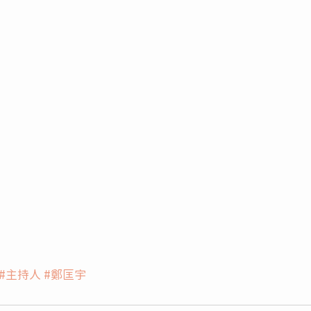
#主持人
#鄭匡宇