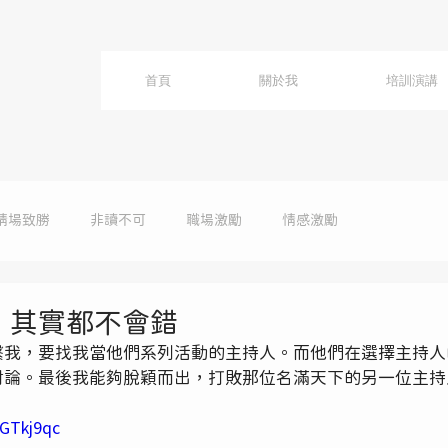
首頁
關於我
培訓演講
情場致勝
非讀不可
職場激勵
情感激勵
，其實都不會錯
繫我，要找我當他們系列活動的主持人。而他們在選擇主持人
討論。最後我能夠脫穎而出，打敗那位名滿天下的另一位主持
UGTkj9qc