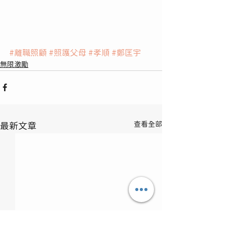
#離職照顧
#照護父母
#孝順
#鄭匡宇
無限激勵
查看全部
最新文章