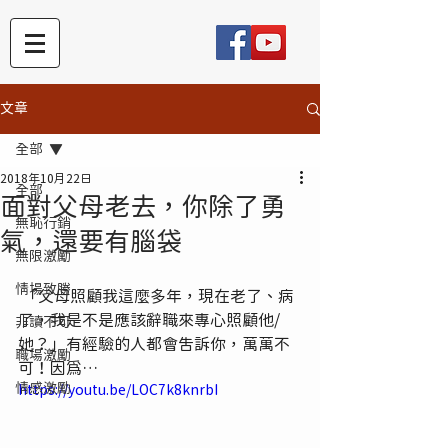
文章
全部
2018年10月22日
全部
面對父母老去，你除了勇
無恥行銷
氣，還要有腦袋
無限激勵
情場致勝
 「父母照顧我這麼多年，現在老了、病
了，我是不是應該辭職來專心照顧他/
非讀不可
她？」有經驗的人都會告訴你，萬萬不
職場激勵
可！因為… 
情感激勵
https://youtu.be/LOC7k8knrbI